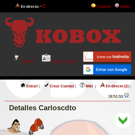
2
En directo:
Español
Inglés
Entrar!
Crear Cuenta!
Entrar!
|
Crear Cuenta!
|
Wiki
|
En directo (2)
|
18:51:51
Detalles Carloscdto