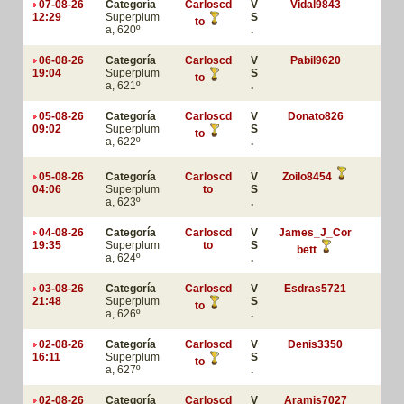
07-08-26
Categoría
Carloscd
V
Vidal9843
12:29
Superplum
S
to
a, 620º
.
06-08-26
Categoría
Carloscd
V
Pabil9620
19:04
Superplum
S
to
a, 621º
.
05-08-26
Categoría
Carloscd
V
Donato826
09:02
Superplum
S
to
a, 622º
.
05-08-26
Categoría
Carloscd
V
Zoilo8454
04:06
Superplum
to
S
a, 623º
.
04-08-26
Categoría
Carloscd
V
James_J_Cor
19:35
Superplum
to
S
bett
a, 624º
.
03-08-26
Categoría
Carloscd
V
Esdras5721
21:48
Superplum
S
to
a, 626º
.
02-08-26
Categoría
Carloscd
V
Denis3350
16:11
Superplum
S
to
a, 627º
.
02-08-26
Categoría
Carloscd
V
Aramis7027