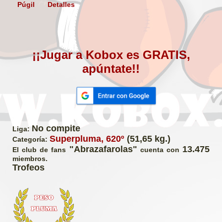
Púgil
Detalles
¡¡Jugar a Kobox es GRATIS,
apúntate!!
No compite
Liga:
Superpluma, 620º
(51,65 kg.)
Categoría:
"Abrazafarolas"
13.475
El club de fans
cuenta con
miembros.
Trofeos