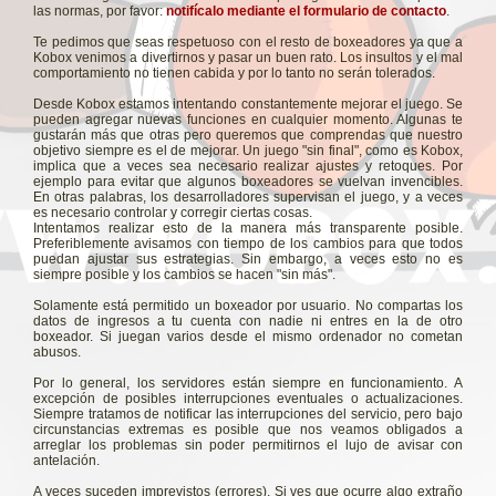
las normas, por favor:
notifícalo mediante el formulario de contacto
.
Te pedimos que seas respetuoso con el resto de boxeadores ya que a
Kobox venimos a divertirnos y pasar un buen rato. Los insultos y el mal
comportamiento no tienen cabida y por lo tanto no serán tolerados.
Desde Kobox estamos intentando constantemente mejorar el juego. Se
pueden agregar nuevas funciones en cualquier momento. Algunas te
gustarán más que otras pero queremos que comprendas que nuestro
objetivo siempre es el de mejorar. Un juego "sin final", como es Kobox,
implica que a veces sea necesario realizar ajustes y retoques. Por
ejemplo para evitar que algunos boxeadores se vuelvan invencibles.
En otras palabras, los desarrolladores supervisan el juego, y a veces
es necesario controlar y corregir ciertas cosas.
Intentamos realizar esto de la manera más transparente posible.
Preferiblemente avisamos con tiempo de los cambios para que todos
puedan ajustar sus estrategias. Sin embargo, a veces esto no es
siempre posible y los cambios se hacen "sin más".
Solamente está permitido un boxeador por usuario. No compartas los
datos de ingresos a tu cuenta con nadie ni entres en la de otro
boxeador. Si juegan varios desde el mismo ordenador no cometan
abusos.
Por lo general, los servidores están siempre en funcionamiento. A
excepción de posibles interrupciones eventuales o actualizaciones.
Siempre tratamos de notificar las interrupciones del servicio, pero bajo
circunstancias extremas es posible que nos veamos obligados a
arreglar los problemas sin poder permitirnos el lujo de avisar con
antelación.
A veces suceden imprevistos (errores). Si ves que ocurre algo extraño