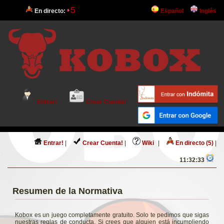
5
En directo:
Español
Inglés
Entrar!
Crear Cuenta!
Entrar!
|
Crear Cuenta!
|
Wiki
|
En directo (5)
|
11:32:33
Resumen de la Normativa
Kobox es un juego completamente gratuito. Solo te pedimos que sigas
nuestras reglas de conducta. Si crees que alguien está incumpliendo