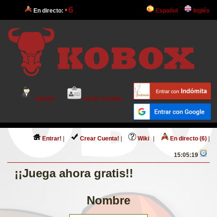
6
En directo:
Español
Inglés
Entrar!
Crear Cuenta!
Entrar!
|
Crear Cuenta!
|
Wiki
|
En directo (6)
|
15:05:19
¡¡Juega ahora gratis!!
Nombre