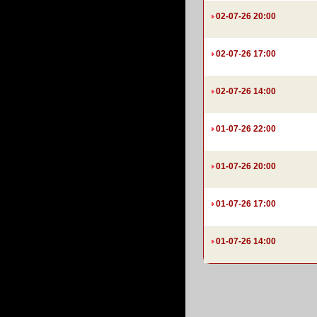
02-07-26 20:00
02-07-26 17:00
02-07-26 14:00
01-07-26 22:00
01-07-26 20:00
01-07-26 17:00
01-07-26 14:00