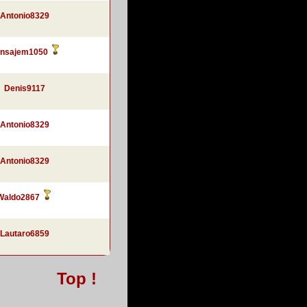
Antonio8329
nsajem1050
Denis9117
Antonio8329
Antonio8329
Waldo2867
Lautaro6859
Top !