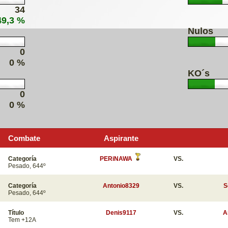
34
49,3 %
Nulos
0
0 %
KO´s
0
0 %
Combate
Aspirante
Categoría
PERiNAWA
VS.
Pesado, 644º
Categoría
Antonio8329
VS.
S
Pesado, 644º
Título
Denis9117
VS.
A
Tem +12A