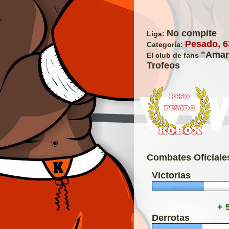
No compite
Liga:
Pesado, 6
Categoría:
"Amam
El club de fans
Trofeos
Combates Oficiale
Victorias
+ 
Derrotas