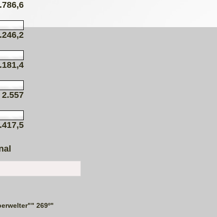
.786,6
.246,2
.181,4
2.557
.417,5
nal
erwelter"" 269º"