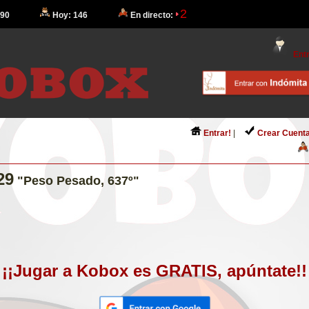
2
 90
Hoy: 146
En directo:
Entr
Entrar!
|
Crear Cuenta
29
"Peso Pesado, 637º"
¡¡Jugar a Kobox es GRATIS, apúntate!!