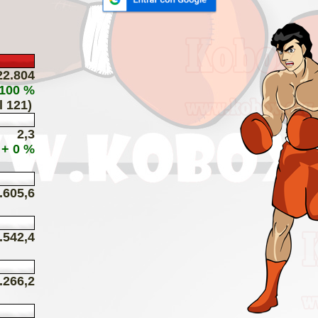
22.804
 100 %
l 121)
2,3
+ 0 %
.605,6
.542,4
.266,2