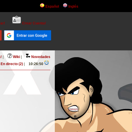
Español
Inglés
ar!
Crear Cuenta!
!
|
Wiki
|
Novedades
En directo (2)
|
10:26:50