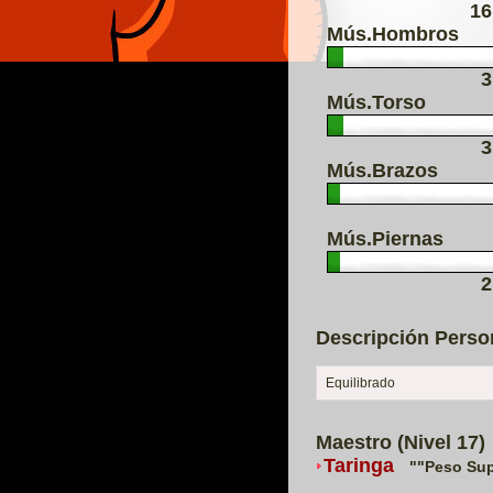
16
Mús.Hombros
3
Mús.Torso
3
Mús.Brazos
Mús.Piernas
2
Descripción Perso
Equilibrado
Maestro (Nivel 17)
Taringa
""Peso Sup