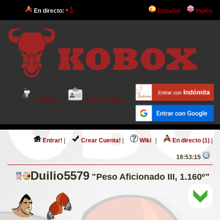
1
En directo:
Español
Inglés
Entrar!
Crear Cuenta!
Entrar!
|
Crear Cuenta!
|
Wiki
|
En directo (1)
|
18:53:15
Duilio5579
"Peso Aficionado III, 1.160º"