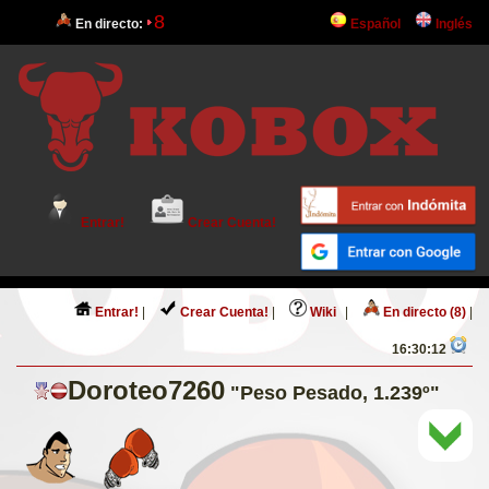
8
En directo:
Español
Inglés
Entrar!
Crear Cuenta!
Entrar!
|
Crear Cuenta!
|
Wiki
|
En directo (8)
|
16:30:12
Doroteo7260
"Peso Pesado, 1.239º"