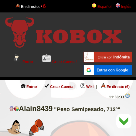
6
En directo:
Español
Inglés
Entrar!
Crear Cuenta!
Entrar!
|
Crear Cuenta!
|
Wiki
|
En directo (6)
|
11:38:33
Alain8439
"Peso Semipesado, 712º"