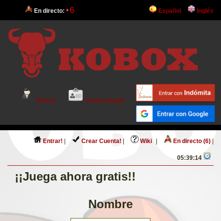
6
En directo:
Español
Inglés
Entrar!
Crear Cuenta!
Entrar!
|
Crear Cuenta!
|
Wiki
|
En directo (6)
|
05:39:15
¡¡Juega ahora gratis!!
Nombre