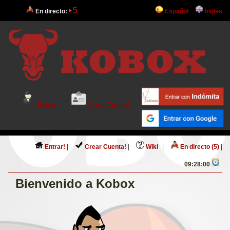
5
En directo:
Español
Inglés
Entrar!
Crear Cuenta!
Entrar!
|
Crear Cuenta!
|
Wiki
|
En directo (5)
|
09:28:01
Bienvenido a Kobox