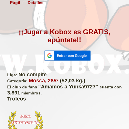
Púgil
Detalles
¡¡Jugar a Kobox es GRATIS,
apúntate!!
No compite
Liga:
Mosca, 285º
(52,03 kg.)
Categoría:
"Amamos a Yunka9727"
El club de fans
cuenta con
3.891
miembros.
Trofeos