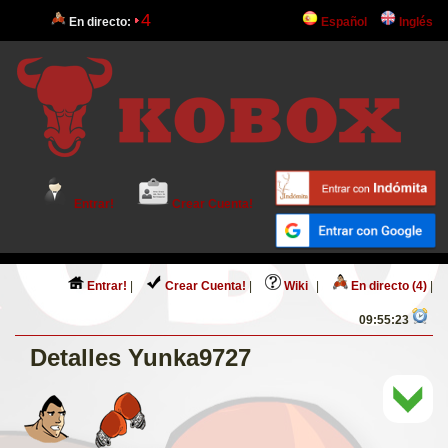
4
En directo:
Español
Inglés
Entrar!
Crear Cuenta!
Entrar!
|
Crear Cuenta!
|
Wiki
|
En directo (4)
|
09:55:23
Detalles Yunka9727