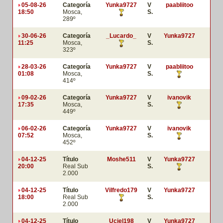
05-08-26
Categoría
Yunka9727
V
paabliitoo
18:50
Mosca,
S.
289º
30-06-26
Categoría
_Lucardo_
V
Yunka9727
11:25
Mosca,
S.
323º
28-03-26
Categoría
Yunka9727
V
paabliitoo
01:08
Mosca,
S.
414º
09-02-26
Categoría
Yunka9727
V
ivanovik
17:35
Mosca,
S.
449º
06-02-26
Categoría
Yunka9727
V
ivanovik
07:52
Mosca,
S.
452º
04-12-25
Título
Moshe511
V
Yunka9727
20:00
Real Sub
S.
2.000
04-12-25
Título
Vilfredo179
V
Yunka9727
18:00
Real Sub
S.
2.000
04-12-25
Título
Uciel198
V
Yunka9727