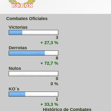
Combates Oficiales
Victorias
3
+ 27,3 %
Derrotas
8
+ 72,7 %
Nulos
0
0 %
KO´s
1
+ 33,3 %
Histórico de Combates