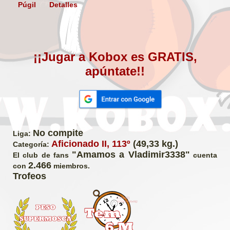
Púgil
Detalles
¡¡Jugar a Kobox es GRATIS,
apúntate!!
No compite
Liga:
Aficionado II, 113º
(49,33 kg.)
Categoría:
"Amamos a Vladimir3338"
El club de fans
cuenta
2.466
con
miembros.
Trofeos