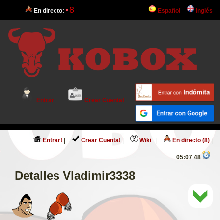
8
En directo:
Español
Inglés
Entrar!
Crear Cuenta!
Entrar!
|
Crear Cuenta!
|
Wiki
|
En directo (8)
|
05:07:48
Detalles Vladimir3338