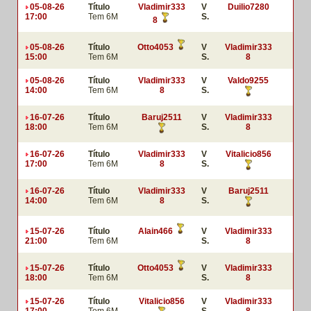
05-08-26
Título
Vladimir333
V
Duilio7280
17:00
Tem 6M
S.
8
05-08-26
Título
Otto4053
V
Vladimir333
15:00
Tem 6M
S.
8
05-08-26
Título
Vladimir333
V
Valdo9255
14:00
Tem 6M
8
S.
16-07-26
Título
Baruj2511
V
Vladimir333
18:00
Tem 6M
S.
8
16-07-26
Título
Vladimir333
V
Vitalicio856
17:00
Tem 6M
8
S.
16-07-26
Título
Vladimir333
V
Baruj2511
14:00
Tem 6M
8
S.
15-07-26
Título
Alain466
V
Vladimir333
21:00
Tem 6M
S.
8
15-07-26
Título
Otto4053
V
Vladimir333
18:00
Tem 6M
S.
8
15-07-26
Título
Vitalicio856
V
Vladimir333