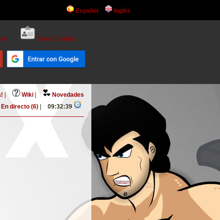
Español
Inglés
ar!
Crear Cuenta!
!
|
Wiki
|
Novedades
En directo (6)
|
09:32:39