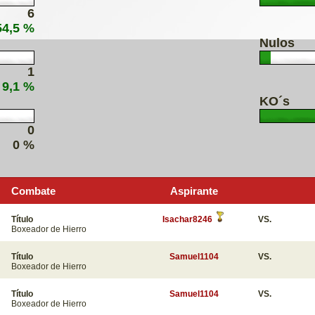
6
54,5 %
Nulos
1
 9,1 %
KO´s
0
0 %
Combate
Aspirante
Título
Isachar8246
VS.
Boxeador de Hierro
Título
Samuel1104
VS.
Boxeador de Hierro
Título
Samuel1104
VS.
Boxeador de Hierro