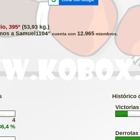
o, 395º
(53,93 kg.)
os a Samuel1104"
12.965
cuenta con
miembros.
s
Histórico
Victorias
4
36,4 %
Derrotas