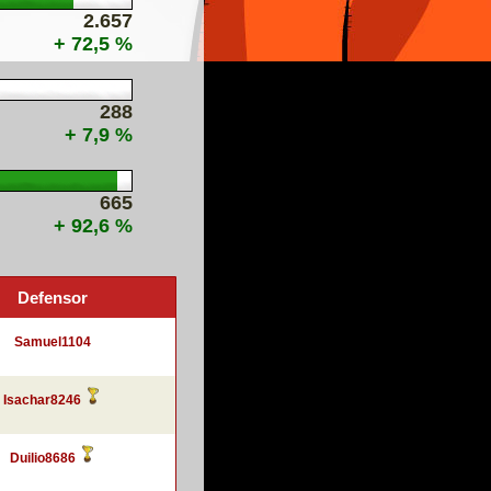
2.657
+ 72,5 %
288
+ 7,9 %
665
+ 92,6 %
Defensor
Samuel1104
Isachar8246
Duilio8686