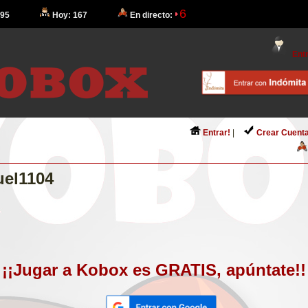
6
 95
Hoy: 167
En directo:
Entr
Entrar!
|
Crear Cuenta
uel1104
¡¡Jugar a Kobox es GRATIS, apúntate!!