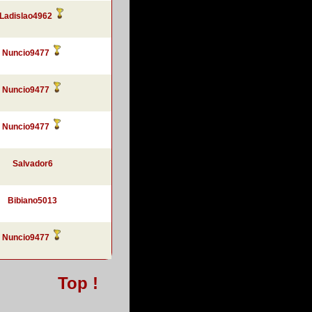
Ladislao4962
Nuncio9477
Nuncio9477
Nuncio9477
Salvador6
Bibiano5013
Nuncio9477
Top !