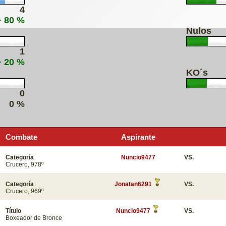
4
+ 80 %
Nulos
1
+ 20 %
KO´s
0
0 %
Combate
Aspirante
Categoría
Nuncio9477
VS.
Crucero, 978º
Categoría
Jonatan6291
VS.
Crucero, 969º
Título
Nuncio9477
VS.
Boxeador de Bronce