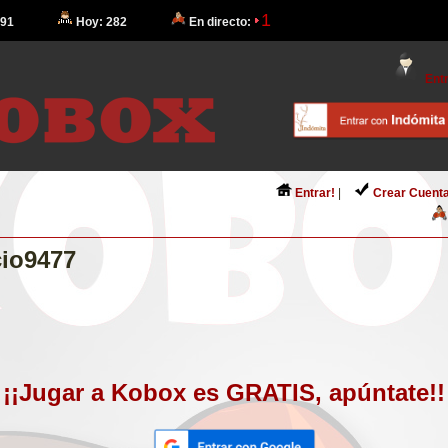
1
 91
Hoy: 282
En directo:
Entr
Entrar!
|
Crear Cuenta
cio9477
¡¡Jugar a Kobox es GRATIS, apúntate!!