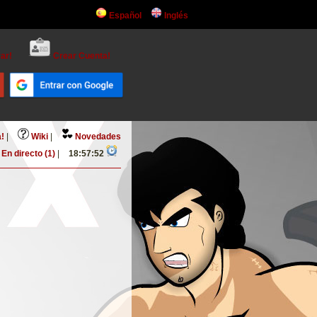
Español
Inglés
ar!
Crear Cuenta!
!
|
Wiki
|
Novedades
En directo (1)
|
18:57:52