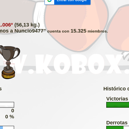
1.006º
(56,13 kg.)
os a Nuncio9477"
15.325
cuenta con
miembros.
s
Histórico
Victorias
0
0 %
Derrotas