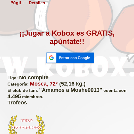
Púgil
Detalles
¡¡Jugar a Kobox es GRATIS,
apúntate!!
No compite
Liga:
Mosca, 72º
(52,16 kg.)
Categoría:
"Amamos a Moshe9913"
El club de fans
cuenta con
4.495
miembros.
Trofeos