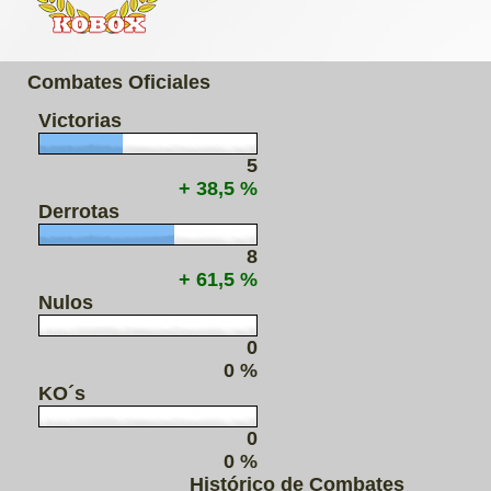
Combates Oficiales
Victorias
5
+ 38,5 %
Derrotas
8
+ 61,5 %
Nulos
0
0 %
KO´s
0
0 %
Histórico de Combates