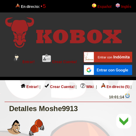
5
En directo:
Español
Inglés
Entrar!
Crear Cuenta!
Entrar!
|
Crear Cuenta!
|
Wiki
|
En directo (5)
|
10:01:14
Detalles Moshe9913