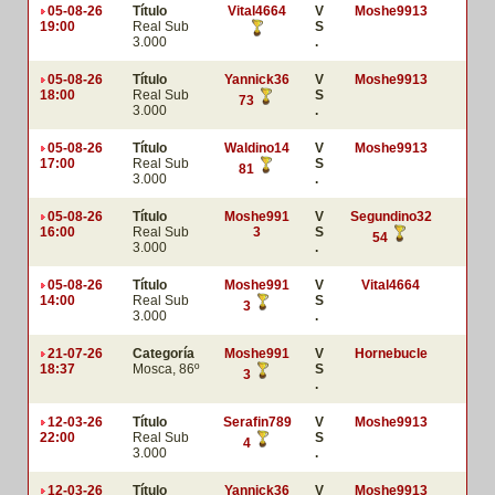
05-08-26
Título
Vital4664
V
Moshe9913
19:00
Real Sub
S
3.000
.
05-08-26
Título
Yannick36
V
Moshe9913
18:00
Real Sub
S
73
3.000
.
05-08-26
Título
Waldino14
V
Moshe9913
17:00
Real Sub
S
81
3.000
.
05-08-26
Título
Moshe991
V
Segundino32
16:00
Real Sub
3
S
54
3.000
.
05-08-26
Título
Moshe991
V
Vital4664
14:00
Real Sub
S
3
3.000
.
21-07-26
Categoría
Moshe991
V
Hornebucle
18:37
Mosca, 86º
S
3
.
12-03-26
Título
Serafin789
V
Moshe9913
22:00
Real Sub
S
4
3.000
.
12-03-26
Título
Yannick36
V
Moshe9913