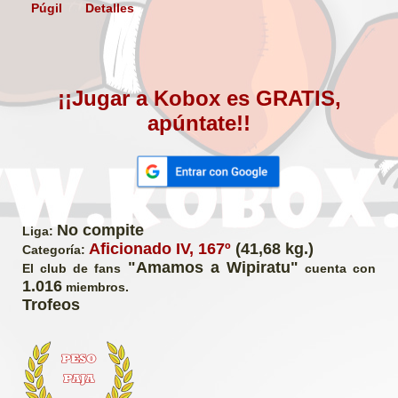
Púgil
Detalles
¡¡Jugar a Kobox es GRATIS,
apúntate!!
No compite
Liga:
Aficionado IV, 167º
(41,68 kg.)
Categoría:
"Amamos a Wipiratu"
El club de fans
cuenta con
1.016
miembros.
Trofeos