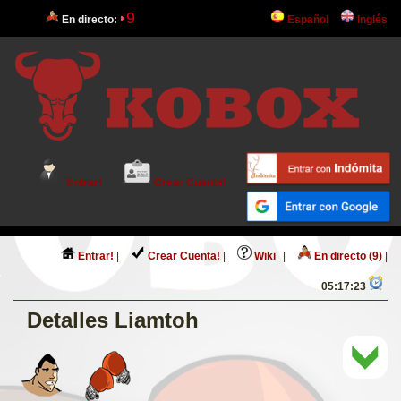
9
En directo:
Español
Inglés
Entrar!
Crear Cuenta!
Entrar!
|
Crear Cuenta!
|
Wiki
|
En directo (9)
|
05:17:23
Detalles Liamtoh