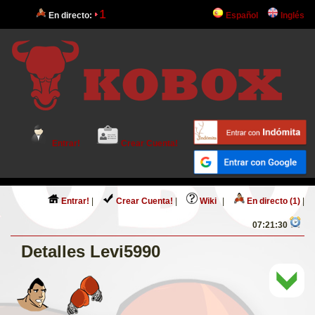
1
En directo:
Español
Inglés
Entrar!
Crear Cuenta!
Entrar!
|
Crear Cuenta!
|
Wiki
|
En directo (1)
|
07:21:30
Detalles Levi5990