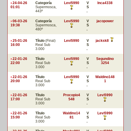
24-04-26
Categoría
Levi5990
V
Inca4338
01:01
Supermosca,
S
443º
.
06-03-26
Categoría
Levi5990
V
jacopower
19:38
Supermosca,
S
480º
.
25-01-26
Título
(Final)
Levi5990
V
jacksk8
16:00
Real Sub
S
3.000
.
22-01-26
Título
Levi5990
V
Segundino
22:00
Real Sub
S
3254
3.000
.
22-01-26
Título
Levi5990
V
Waldino148
20:00
Real Sub
S
1
3.000
.
22-01-26
Título
Procopio4
V
Levi5990
17:00
Real Sub
548
S
3.000
.
22-01-26
Título
Waldino14
V
Levi5990
15:00
Real Sub
81
S
3.000
.