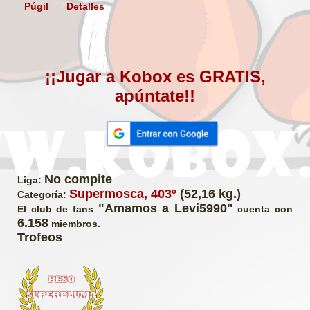
Púgil
Detalles
¡¡Jugar a Kobox es GRATIS,
apúntate!!
No compite
Liga:
Supermosca, 403º
(52,16 kg.)
Categoría:
"Amamos a Levi5990"
El club de fans
cuenta con
6.158
miembros.
Trofeos