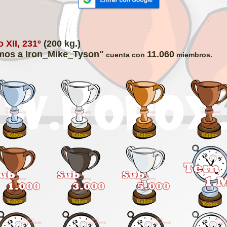
 XII, 231º
(200 kg.)
os a Iron_Mike_Tyson"
11.060
cuenta con
miembros.