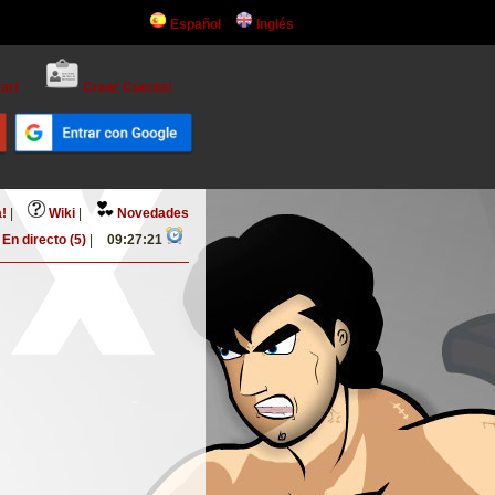
Español
Inglés
ar!
Crear Cuenta!
!
|
Wiki
|
Novedades
En directo (5)
|
09:27:22