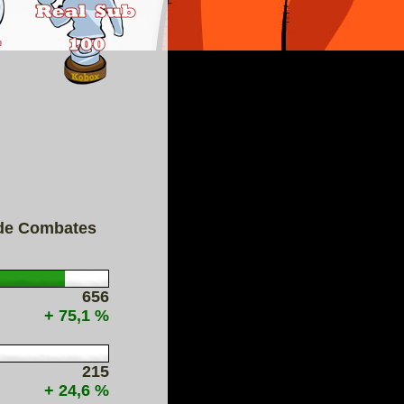
 de Combates
656
+ 75,1 %
215
+ 24,6 %