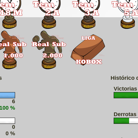
s
Histórico
Victorias
6
 100 %
Derrotas
0
0 %