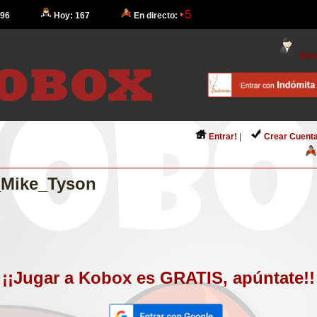
5
 96
Hoy: 167
En directo:
Entr
Entrar!
|
Crear Cuenta
n_Mike_Tyson
¡¡Jugar a Kobox es GRATIS, apúntate!!