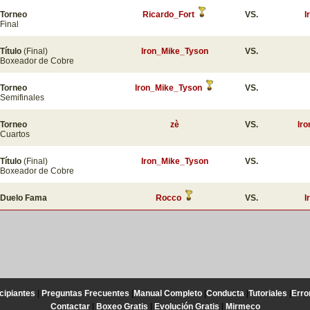
Torneo
Ricardo_Fort
VS.
I
Final
Título
(Final)
Iron_Mike_Tyson
VS.
Boxeador de Cobre
Torneo
Iron_Mike_Tyson
VS.
Semifinales
Torneo
zè
VS.
Ir
Cuartos
Título
(Final)
Iron_Mike_Tyson
VS.
Boxeador de Cobre
Duelo Fama
Rocco
VS.
I
cipiantes
|
Preguntas Frecuentes
|
Manual Completo
|
Conducta
|
Tutoriales
|
Erro
Contactar
|
Boxeo Gratis
|
Evolución Gratis
|
Mirmeco