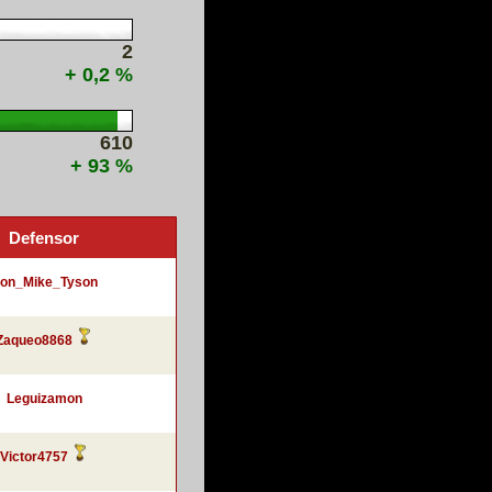
2
+ 0,2 %
610
+ 93 %
Defensor
ron_Mike_Tyson
Zaqueo8868
Leguizamon
Victor4757