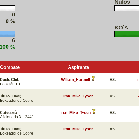
Nulos
0
0 %
KO´s
6
 100 %
Combate
Aspirante
Duelo Club
William_Hartnell
VS.
I
Posición 10º
Título
(Final)
Iron_Mike_Tyson
VS.
Boxeador de Cobre
Categoría
Iron_Mike_Tyson
VS.
Aficionado XII, 244º
Título
(Final)
Iron_Mike_Tyson
VS.
Boxeador de Cobre