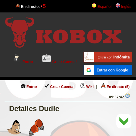
5
En directo:
Español
Inglés
Entrar!
Crear Cuenta!
Entrar!
|
Crear Cuenta!
|
Wiki
|
En directo (5)
|
09:37:42
Detalles Dudle