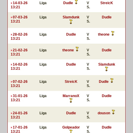
14-03-26
Liga
Dudle
V
StreicK
13:21
S.
07-03-26
Liga
Slamdunk
V
Dudle
13:21
S.
28-02-26
Liga
Dudle
V
theone
13:21
S.
21-02-26
Liga
theone
V
Dudle
13:21
S.
14-02-26
Liga
Dudle
V
Slamdunk
13:21
S.
07-02-26
Liga
StreicK
V
Dudle
13:21
S.
31-01-26
Liga
MarranoX
V
Dudle
13:21
S.
24-01-26
Liga
Dudle
V
douson
13:21
S.
17-01-26
Liga
Golpeador
V
Dudle
13:21
S.