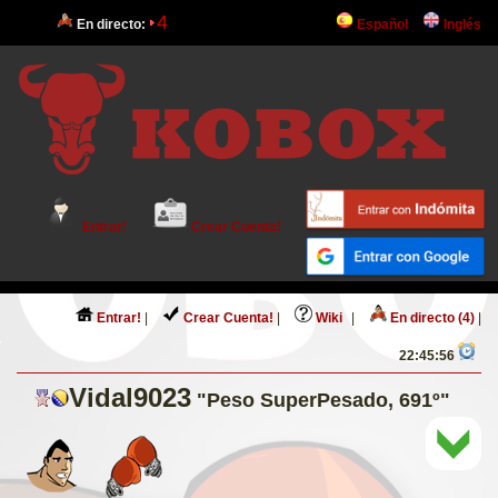
4
En directo:
Español
Inglés
Entrar!
Crear Cuenta!
Entrar!
|
Crear Cuenta!
|
Wiki
|
En directo (4)
|
22:45:56
Vidal9023
"Peso SuperPesado, 691º"