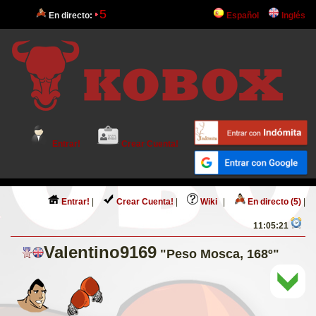
5
En directo:
Español
Inglés
Entrar!
Crear Cuenta!
Entrar!
|
Crear Cuenta!
|
Wiki
|
En directo (5)
|
11:05:21
Valentino9169
"Peso Mosca, 168º"