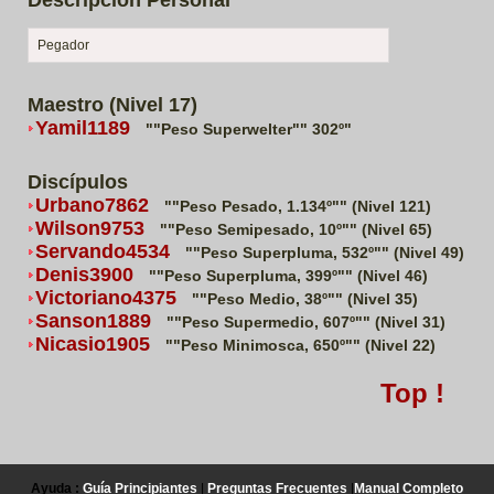
Descripción Personal
Pegador
Maestro (Nivel 17)
Yamil1189
""Peso Superwelter"" 302º"
Discípulos
Urbano7862
""Peso Pesado, 1.134º"" (Nivel 121)
Wilson9753
""Peso Semipesado, 10º"" (Nivel 65)
Servando4534
""Peso Superpluma, 532º"" (Nivel 49)
Denis3900
""Peso Superpluma, 399º"" (Nivel 46)
Victoriano4375
""Peso Medio, 38º"" (Nivel 35)
Sanson1889
""Peso Supermedio, 607º"" (Nivel 31)
Nicasio1905
""Peso Minimosca, 650º"" (Nivel 22)
Top !
Ayuda :
Guía Principiantes
|
Preguntas Frecuentes
|
Manual Completo