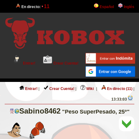
11
En directo:
Español
Inglés
Entrar!
Crear Cuenta!
Entrar!
|
Crear Cuenta!
|
Wiki
|
En directo (11)
|
13:33:03
Sabino8462
"Peso SuperPesado, 25º"