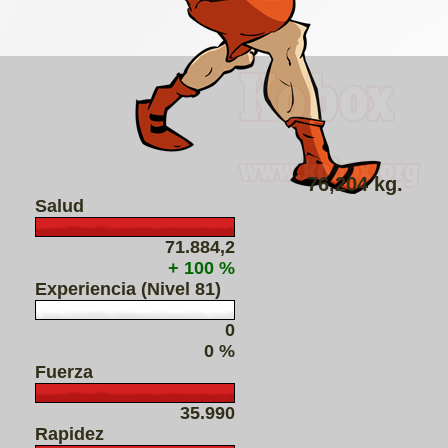
76,204 kg.
Salud
71.884,2
+ 100 %
Experiencia (Nivel 81)
0
0 %
Fuerza
35.990
Rapidez