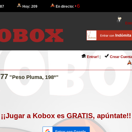
6
 87
Hoy: 209
En directo:
Entr
Entrar!
|
Crear Cuenta
77
"Peso Pluma, 198º"
¡¡Jugar a Kobox es GRATIS, apúntate!!