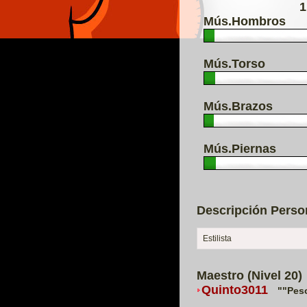
1
Mús.Hombros
Mús.Torso
Mús.Brazos
Mús.Piernas
Descripción Perso
Estilista
Maestro (Nivel 20)
Quinto3011
""Pes