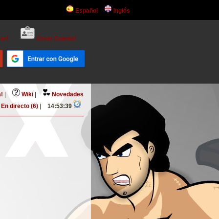
Español
Inglés
ar!
Crear Cuenta!
!
|
Wiki
|
Novedades
En directo (6)
|
14:53:39