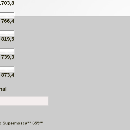
.703,8
766,4
819,5
739,3
873,4
nal
o Supermosca"" 655º"