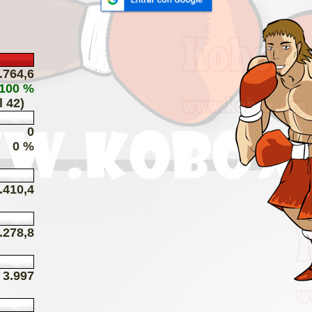
.764,6
 100 %
l 42)
0
0 %
.410,4
.278,8
3.997