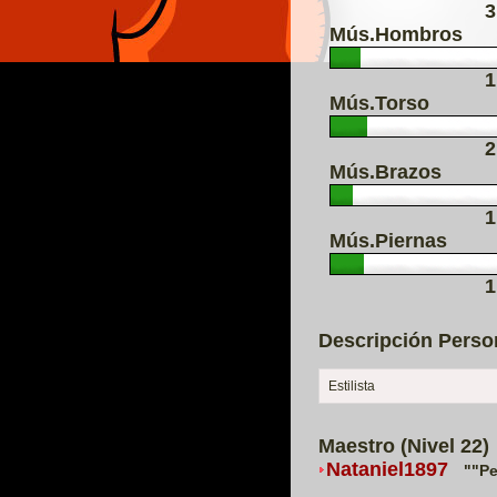
3
Mús.Hombros
1
Mús.Torso
2
Mús.Brazos
1
Mús.Piernas
1
Descripción Perso
Estilista
Maestro (Nivel 22)
Nataniel1897
""P