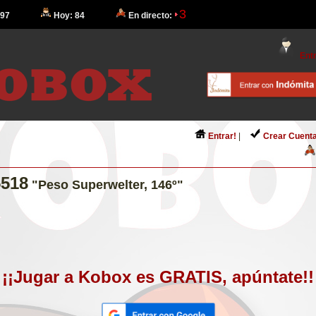
3
 97
Hoy: 84
En directo:
Entr
Entrar!
|
Crear Cuenta
518
"Peso Superwelter, 146º"
¡¡Jugar a Kobox es GRATIS, apúntate!!