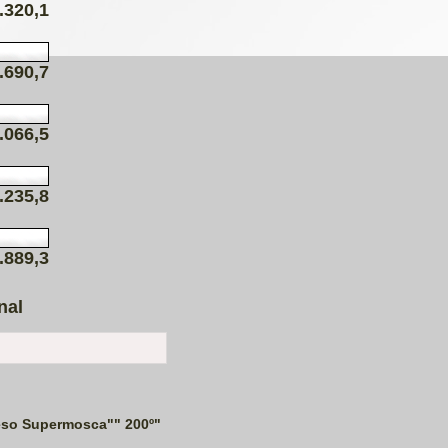
.320,1
.690,7
.066,5
.235,8
.889,3
nal
eso Supermosca"" 200º"