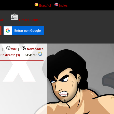
Español
Inglés
ar!
Crear Cuenta!
!
|
Wiki
|
Novedades
En directo (3)
|
04:41:06