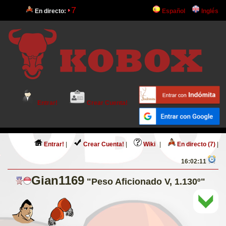
7
En directo:
Español
Inglés
Entrar!
Crear Cuenta!
Entrar!
|
Crear Cuenta!
|
Wiki
|
En directo (7)
|
16:02:11
Gian1169
"Peso Aficionado V, 1.130º"