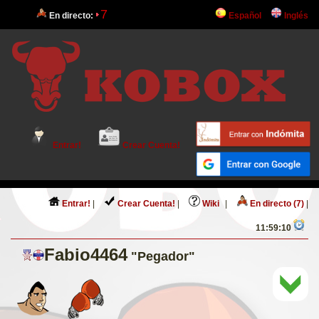
7
En directo:
Español
Inglés
Entrar!
Crear Cuenta!
Entrar!
|
Crear Cuenta!
|
Wiki
|
En directo (7)
|
11:59:10
Fabio4464
"Pegador"