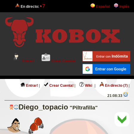
7
En directo:
Español
Inglés
Entrar!
Crear Cuenta!
Entrar!
|
Crear Cuenta!
|
Wiki
|
En directo (7)
|
21:08:33
Diego_topacio
"Piltrafilla"