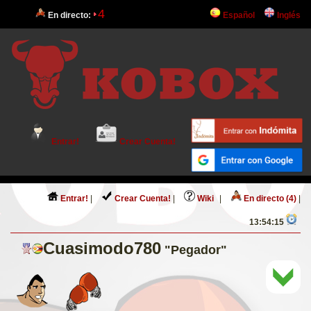
4
En directo:
Español
Inglés
Entrar!
Crear Cuenta!
Entrar!
|
Crear Cuenta!
|
Wiki
|
En directo (4)
|
13:54:15
Cuasimodo780
"Pegador"