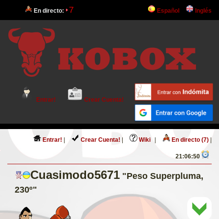
7
En directo:
Español
Inglés
Entrar!
Crear Cuenta!
Entrar!
|
Crear Cuenta!
|
Wiki
|
En directo (7)
|
21:06:50
Cuasimodo5671
"Peso Superpluma,
230º"