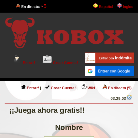
5
En directo:
Español
Inglés
Entrar!
Crear Cuenta!
Entrar!
|
Crear Cuenta!
|
Wiki
|
En directo (5)
|
03:29:03
¡¡Juega ahora gratis!!
Nombre