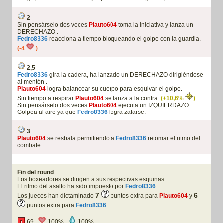
2
Sin pensárselo dos veces
Plauto604
toma la iniciativa y lanza un
DERECHAZO .
Fedro8336
reacciona a tiempo bloqueando el golpe con la guardia.
(-4
)
2,5
Fedro8336
gira la cadera, ha lanzado un DERECHAZO dirigiéndose
al mentón .
Plauto604
logra balancear su cuerpo para esquivar el golpe.
Sin tiempo a respirar
Plauto604
se lanza a la contra.
(+10,6%
)
Sin pensárselo dos veces
Plauto604
ejecuta un IZQUIERDAZO .
Golpea al aire ya que
Fedro8336
logra zafarse.
3
Plauto604
se resbala permitiendo a
Fedro8336
retomar el ritmo del
combate.
Fin del round
Los boxeadores se dirigen a sus respectivas esquinas.
El ritmo del asalto ha sido impuesto por
Fedro8336
.
7
6
Los jueces han dictaminado
puntos extra para
Plauto604
y
puntos extra para
Fedro8336
.
69 ,
100% ,
100% .