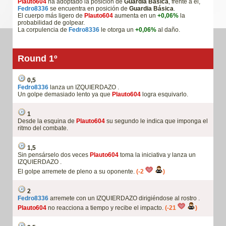
Plauto604
ha adoptado la posición de
Guardia Básica
, frente a él,
Fedro8336
se encuentra en posición de
Guardia Básica
.
El cuerpo más ligero de
Plauto604
aumenta en un
+0,06%
la
probabilidad de golpear.
La corpulencia de
Fedro8336
le otorga un
+0,06%
al daño.
Round 1º
0,5
Fedro8336
lanza un IZQUIERDAZO .
Un golpe demasiado lento ya que
Plauto604
logra esquivarlo.
1
Desde la esquina de
Plauto604
su segundo le indica que imponga el
ritmo del combate.
1,5
Sin pensárselo dos veces
Plauto604
toma la iniciativa y lanza un
IZQUIERDAZO .
El golpe arremete de pleno a su oponente.
(-2
)
2
Fedro8336
arremete con un IZQUIERDAZO dirigiéndose al rostro .
Plauto604
no reacciona a tiempo y recibe el impacto.
(-21
)