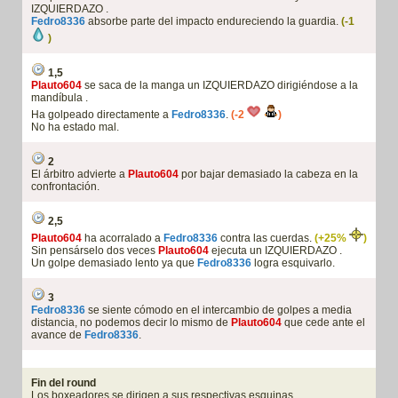
IZQUIERDAZO .
Fedro8336
absorbe parte del impacto endureciendo la guardia.
(-1
)
1,5
Plauto604
se saca de la manga un IZQUIERDAZO dirigiéndose a la
mandíbula .
Ha golpeado directamente a
Fedro8336
.
(-2
)
No ha estado mal.
2
El árbitro advierte a
Plauto604
por bajar demasiado la cabeza en la
confrontación.
2,5
Plauto604
ha acorralado a
Fedro8336
contra las cuerdas.
(+25%
)
Sin pensárselo dos veces
Plauto604
ejecuta un IZQUIERDAZO .
Un golpe demasiado lento ya que
Fedro8336
logra esquivarlo.
3
Fedro8336
se siente cómodo en el intercambio de golpes a media
distancia, no podemos decir lo mismo de
Plauto604
que cede ante el
avance de
Fedro8336
.
Fin del round
Los boxeadores se dirigen a sus respectivas esquinas.