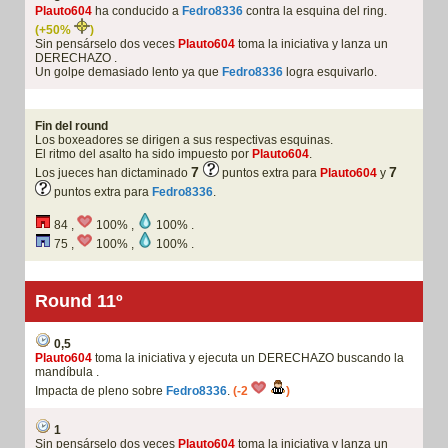
Plauto604
ha conducido a
Fedro8336
contra la esquina del ring.
(+50%
)
Sin pensárselo dos veces
Plauto604
toma la iniciativa y lanza un
DERECHAZO .
Un golpe demasiado lento ya que
Fedro8336
logra esquivarlo.
Fin del round
Los boxeadores se dirigen a sus respectivas esquinas.
El ritmo del asalto ha sido impuesto por
Plauto604
.
7
7
Los jueces han dictaminado
puntos extra para
Plauto604
y
puntos extra para
Fedro8336
.
84 ,
100% ,
100% .
75 ,
100% ,
100% .
Round 11º
0,5
Plauto604
toma la iniciativa y ejecuta un DERECHAZO buscando la
mandíbula .
Impacta de pleno sobre
Fedro8336
.
(-2
)
1
Sin pensárselo dos veces
Plauto604
toma la iniciativa y lanza un