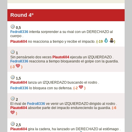
Round 4º
0,5
Fedro8336
intenta sorprender a su rival con un DERECHAZO al
cuerpo .
Plauto604
no reacciona a tiempo y recibe el impacto.
(-19
)
1
Sin pensárselo dos veces
Plauto604
ejecuta un IZQUIERDAZO .
Fedro8336
reacciona a tiempo bloqueando el golpe con la guardia.
(-3
)
1,5
Plauto604
lanza un IZQUIERDAZO buscando el rostro .
Fedro8336
lo bloquea con su defensa.
(-2
)
2
El rival de
Fedro8336
ve venir un IZQUIERDAZO dirigido al rostro .
Plauto604
absorbe parte del impacto endureciendo la guardia.
(-6
)
2,5
Plauto604
gira la cadera, ha lanzado un DERECHAZO al estómago .