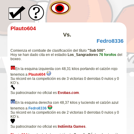
Plauto604
Vs.
Fedro8336
Comienza el combate de clasificación del título
"Sub 500"
.
Hoy se han dado cita en el estadio
Los_Sangradores
76 forofos
del
boxeo.
En la esquina izquierda con 48,31 kilos portando el calzón rojo
tenemos a
Plauto604
Su récord en la competición es de 3 victorias 0 derrotas 0 nulos y 0
KO`s.
Su patrocinador no oficial es
Evobas.com
.
En la esquina derecha con 48,37 kilos y luciendo el calzón azul
tenemos a
Fedro8336
Su récord en la competición es de 2 victorias 0 derrotas 0 nulos y 0
KO`s.
Su patrocinador no oficial es
Indómita Games
.