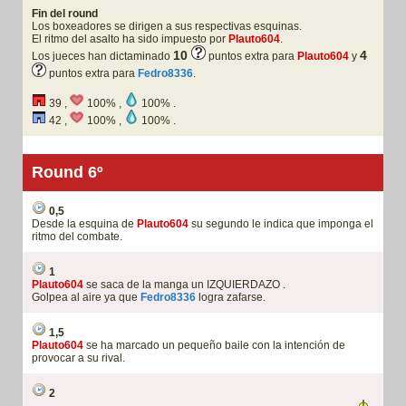
Fin del round
Los boxeadores se dirigen a sus respectivas esquinas.
El ritmo del asalto ha sido impuesto por
Plauto604
.
10
4
Los jueces han dictaminado
puntos extra para
Plauto604
y
puntos extra para
Fedro8336
.
39 ,
100% ,
100% .
42 ,
100% ,
100% .
Round 6º
0,5
Desde la esquina de
Plauto604
su segundo le indica que imponga el
ritmo del combate.
1
Plauto604
se saca de la manga un IZQUIERDAZO .
Golpea al aire ya que
Fedro8336
logra zafarse.
1,5
Plauto604
se ha marcado un pequeño baile con la intención de
provocar a su rival.
2