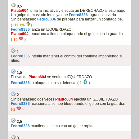
0,5
Plauto604
toma la iniciativa y ejecuta un DERECHAZO al estómago .
Un golpe demasiado lento ya que
Fedro8336
logra esquivarlo.
Sin pensárselo
Fedro8336
se prepara para lanzar un contragolpe.
(+11,1%
)
Fedro8336
lanza un IZQUIERDAZO .
Plauto604
reacciona a tiempo bloqueando el golpe con la guardia.
(-10
)
1
Fedro8336
intenta mantener el control del combate imponiendo su
ritmo.
1,5
El rival de
Plauto604
ve venir un IZQUIERDAZO .
Fedro8336
lo bloquea con su defensa.
(-1
)
2
Sin pensárselo dos veces
Plauto604
ejecuta un IZQUIERDAZO .
Fedro8336
reacciona a tiempo bloqueando el golpe con la guardia.
(-2
)
2,5
Fedro8336
mantiene el ritmo con un golpe rápido.
3