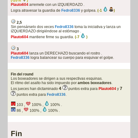
(-20%
)
Plauto604
arremete con un IZQUIERDAZO .
Logra atravesar la guardia de
Fedro8336
y golpea.
(-1
)
2,5
Sin pensárselo dos veces
Fedro8336
toma la iniciativa y lanza un
IZQUIERDAZO dirigiéndose al estómago .
Plauto604
mantiene firme su guardia.
(-7
)
3
Plauto604
lanza un DERECHAZO buscando el rostro .
Fedro8336
logra balancear su cuerpo para esquivar el golpe.
Fin del round
Los boxeadores se dirigen a sus respectivas esquinas.
El ritmo del asalto ha sido impuesto por
ambos boxeadores
.
4
7
Los jueces han dictaminado
puntos extra para
Plauto604
y
puntos extra para
Fedro8336
.
103 ,
100% ,
100% .
86 ,
100% ,
100% .
Fin