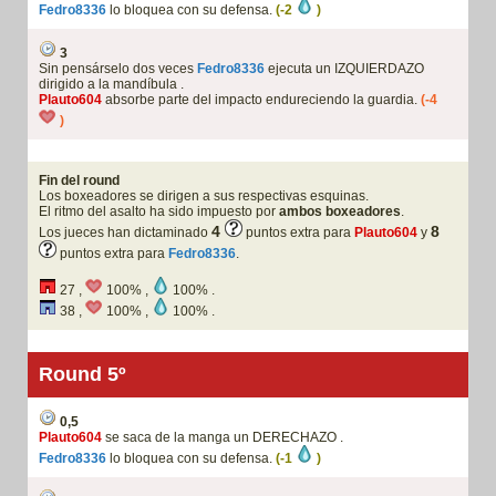
Fedro8336
lo bloquea con su defensa.
(-2
)
3
Sin pensárselo dos veces
Fedro8336
ejecuta un IZQUIERDAZO
dirigido a la mandíbula .
Plauto604
absorbe parte del impacto endureciendo la guardia.
(-4
)
Fin del round
Los boxeadores se dirigen a sus respectivas esquinas.
El ritmo del asalto ha sido impuesto por
ambos boxeadores
.
4
8
Los jueces han dictaminado
puntos extra para
Plauto604
y
puntos extra para
Fedro8336
.
27 ,
100% ,
100% .
38 ,
100% ,
100% .
Round 5º
0,5
Plauto604
se saca de la manga un DERECHAZO .
Fedro8336
lo bloquea con su defensa.
(-1
)