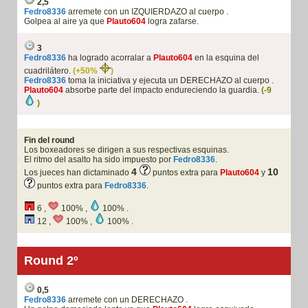
2,5
Fedro8336
arremete con un IZQUIERDAZO al cuerpo .
Golpea al aire ya que
Plauto604
logra zafarse.
3
Fedro8336
ha logrado acorralar a
Plauto604
en la esquina del
cuadrilátero.
(+50%
)
Fedro8336
toma la iniciativa y ejecuta un DERECHAZO al cuerpo .
Plauto604
absorbe parte del impacto endureciendo la guardia.
(-9
)
Fin del round
Los boxeadores se dirigen a sus respectivas esquinas.
El ritmo del asalto ha sido impuesto por
Fedro8336
.
4
10
Los jueces han dictaminado
puntos extra para
Plauto604
y
puntos extra para
Fedro8336
.
6 ,
100% ,
100% .
12 ,
100% ,
100% .
Round 2º
0,5
Fedro8336
arremete con un DERECHAZO .