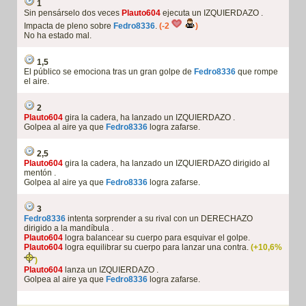
1
Sin pensárselo dos veces
Plauto604
ejecuta un IZQUIERDAZO .
Impacta de pleno sobre
Fedro8336
.
(-2
)
No ha estado mal.
1,5
El público se emociona tras un gran golpe de
Fedro8336
que rompe
el aire.
2
Plauto604
gira la cadera, ha lanzado un IZQUIERDAZO .
Golpea al aire ya que
Fedro8336
logra zafarse.
2,5
Plauto604
gira la cadera, ha lanzado un IZQUIERDAZO dirigido al
mentón .
Golpea al aire ya que
Fedro8336
logra zafarse.
3
Fedro8336
intenta sorprender a su rival con un DERECHAZO
dirigido a la mandíbula .
Plauto604
logra balancear su cuerpo para esquivar el golpe.
Plauto604
logra equilibrar su cuerpo para lanzar una contra.
(+10,6%
)
Plauto604
lanza un IZQUIERDAZO .
Golpea al aire ya que
Fedro8336
logra zafarse.