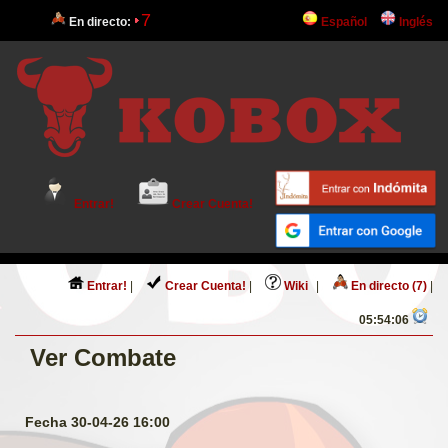
7
En directo:
Español
Inglés
Entrar!
Crear Cuenta!
Entrar!
|
Crear Cuenta!
|
Wiki
|
En directo (7)
|
05:54:07
Ver Combate
Fecha 30-04-26 16:00