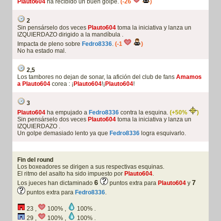
Plauto604
ha recibido un buen golpe.
(-26
)
2
Sin pensárselo dos veces
Plauto604
toma la iniciativa y lanza un
IZQUIERDAZO dirigido a la mandíbula .
Impacta de pleno sobre
Fedro8336
.
(-1
)
No ha estado mal.
2,5
Los tambores no dejan de sonar, la afición del club de fans
Amamos
a Plauto604
corea : ¡
Plauto604
!¡
Plauto604
!
3
Plauto604
ha empujado a
Fedro8336
contra la esquina.
(+50%
)
Sin pensárselo dos veces
Plauto604
toma la iniciativa y lanza un
IZQUIERDAZO .
Un golpe demasiado lento ya que
Fedro8336
logra esquivarlo.
Fin del round
Los boxeadores se dirigen a sus respectivas esquinas.
El ritmo del asalto ha sido impuesto por
Plauto604
.
6
7
Los jueces han dictaminado
puntos extra para
Plauto604
y
puntos extra para
Fedro8336
.
23 ,
100% ,
100% .
29 ,
100% ,
100% .