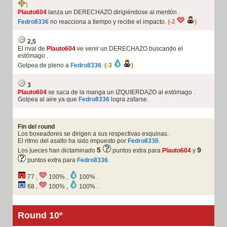
)
Plauto604
lanza un DERECHAZO dirigiéndose al mentón .
Fedro8336
no reacciona a tiempo y recibe el impacto.
(-2
)
2,5
El rival de
Plauto604
ve venir un DERECHAZO buscando el
estómago .
Golpea de pleno a
Fedro8336
.
(-3
)
3
Plauto604
se saca de la manga un IZQUIERDAZO al estómago .
Golpea al aire ya que
Fedro8336
logra zafarse.
Fin del round
Los boxeadores se dirigen a sus respectivas esquinas.
El ritmo del asalto ha sido impuesto por
Fedro8336
.
5
9
Los jueces han dictaminado
puntos extra para
Plauto604
y
puntos extra para
Fedro8336
.
77 ,
100% ,
100% .
68 ,
100% ,
100% .
Round 10º