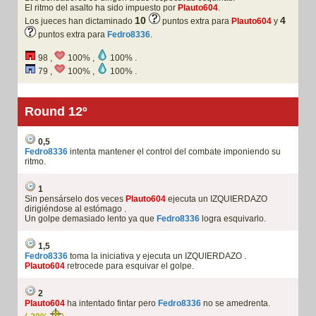
El ritmo del asalto ha sido impuesto por
Plauto604
.
10
4
Los jueces han dictaminado
puntos extra para
Plauto604
y
puntos extra para
Fedro8336
.
98 ,
100% ,
100% .
79 ,
100% ,
100% .
Round 12º
0,5
Fedro8336
intenta mantener el control del combate imponiendo su
ritmo.
1
Sin pensárselo dos veces
Plauto604
ejecuta un IZQUIERDAZO
dirigiéndose al estómago .
Un golpe demasiado lento ya que
Fedro8336
logra esquivarlo.
1,5
Fedro8336
toma la iniciativa y ejecuta un IZQUIERDAZO .
Plauto604
retrocede para esquivar el golpe.
2
Plauto604
ha intentado fintar pero
Fedro8336
no se amedrenta.