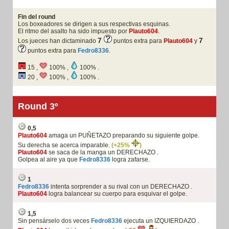
Fin del round
Los boxeadores se dirigen a sus respectivas esquinas.
El ritmo del asalto ha sido impuesto por
Plauto604
.
7
7
Los jueces han dictaminado
puntos extra para
Plauto604
y
puntos extra para
Fedro8336
.
15 ,
100% ,
100% .
20 ,
100% ,
100% .
Round 3º
0,5
Plauto604
amaga un PUÑETAZO preparando su siguiente golpe.
Su derecha se acerca imparable.
(+25%
)
Plauto604
se saca de la manga un DERECHAZO .
Golpea al aire ya que
Fedro8336
logra zafarse.
1
Fedro8336
intenta sorprender a su rival con un DERECHAZO .
Plauto604
logra balancear su cuerpo para esquivar el golpe.
1,5
Sin pensárselo dos veces
Fedro8336
ejecuta un IZQUIERDAZO .