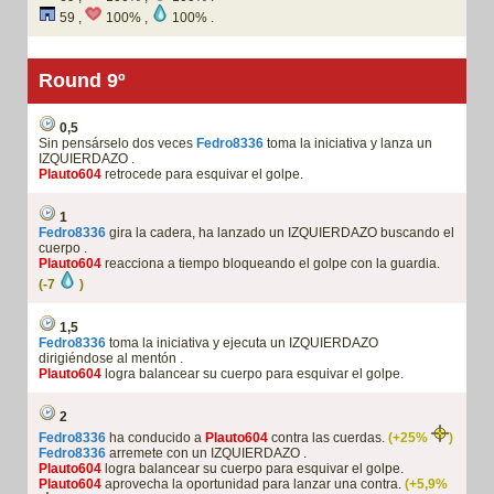
59 ,
100% ,
100% .
Round 9º
0,5
Sin pensárselo dos veces
Fedro8336
toma la iniciativa y lanza un
IZQUIERDAZO .
Plauto604
retrocede para esquivar el golpe.
1
Fedro8336
gira la cadera, ha lanzado un IZQUIERDAZO buscando el
cuerpo .
Plauto604
reacciona a tiempo bloqueando el golpe con la guardia.
(-7
)
1,5
Fedro8336
toma la iniciativa y ejecuta un IZQUIERDAZO
dirigiéndose al mentón .
Plauto604
logra balancear su cuerpo para esquivar el golpe.
2
Fedro8336
ha conducido a
Plauto604
contra las cuerdas.
(+25%
)
Fedro8336
arremete con un IZQUIERDAZO .
Plauto604
logra balancear su cuerpo para esquivar el golpe.
Plauto604
aprovecha la oportunidad para lanzar una contra.
(+5,9%