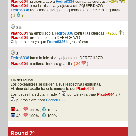
Plauto604
ha acorralado a
Fedro8336
contra las cuerdas.
(+25%
)
Plauto604
toma la iniciativa y ejecuta un IZQUIERDAZO .
Fedro8336
reacciona a tiempo bloqueando el golpe con la guardia.
(-1
)
2,5
Plauto604
ha empujado a
Fedro8336
contra las cuerdas.
(+25%
)
Plauto604
arremete con un DERECHAZO .
Golpea al aire ya que
Fedro8336
logra zafarse.
3
Fedro8336
toma la iniciativa y ejecuta un DERECHAZO .
Plauto604
mantiene firme su guardia.
(-26
)
Fin del round
Los boxeadores se dirigen a sus respectivas esquinas.
El ritmo del asalto ha sido impuesto por
Plauto604
.
7
7
Los jueces han dictaminado
puntos extra para
Plauto604
y
puntos extra para
Fedro8336
.
46 ,
100% ,
100% .
49 ,
100% ,
100% .
Round 7º