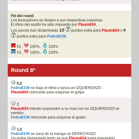
Fin del round
Los boxeadores se dirigen a sus respectivas esquinas.
El ritmo del asalto ha sido impuesto por
Plauto604
.
10
4
Los jueces han dictaminado
puntos extra para
Plauto604
y
puntos extra para
Fedro8336
.
62 ,
100% ,
100% .
53 ,
100% ,
100% .
Round 8º
0,5
Fedro8336
no baja el ritmo y lanza un IZQUIERDAZO .
Plauto604
retrocede para esquivar el golpe.
1
Plauto604
intenta sorprender a su rival con un IZQUIERDAZO al
mentón .
Fedro8336
retrocede para esquivar el golpe.
1,5
Fedro8336
se saca de la manga un DERECHAZO .
Un golpe demasiado lento ya que
Plauto604
logra esquivarlo.