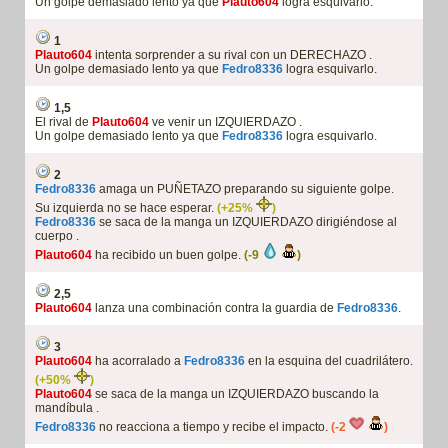
Un golpe demasiado lento ya que
Plauto604
logra esquivarlo.
1
Plauto604
intenta sorprender a su rival con un DERECHAZO .
Un golpe demasiado lento ya que
Fedro8336
logra esquivarlo.
1,5
El rival de
Plauto604
ve venir un IZQUIERDAZO .
Un golpe demasiado lento ya que
Fedro8336
logra esquivarlo.
2
Fedro8336
amaga un PUÑETAZO preparando su siguiente golpe.
Su izquierda no se hace esperar.
(+25%
)
Fedro8336
se saca de la manga un IZQUIERDAZO dirigiéndose al
cuerpo .
Plauto604
ha recibido un buen golpe.
(-9
)
2,5
Plauto604
lanza una combinación contra la guardia de
Fedro8336
.
3
Plauto604
ha acorralado a
Fedro8336
en la esquina del cuadrilátero.
(+50%
)
Plauto604
se saca de la manga un IZQUIERDAZO buscando la
mandíbula .
Fedro8336
no reacciona a tiempo y recibe el impacto.
(-2
)