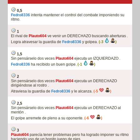
0,5
Fedro8336
intenta mantener el control del combate imponiendo su
ritmo.
1
El rival de
Plauto604
ve venir un DERECHAZO buscando aberturas .
Logra atravesar la guardia de
Fedro8336
y golpea.
(-3
)
1,5
Sin pensárselo dos veces
Plauto604
ejecuta un IZQUIERDAZO .
Fedro8336
ha recibido un buen golpe.
(-1
)
2
Sin pensárselo dos veces
Plauto604
ejecuta un DERECHAZO
dirigiéndose al rostro .
Atraviesa la guardia de
Fedro8336
y le alcanza.
(-5
)
2,5
Sin pensárselo dos veces
Plauto604
ejecuta un DERECHAZO al
mentón .
El golpe arremete de pleno a su oponente.
(-6
)
3
Plauto604
parecía tener problemas pero ha logrado imponer su ritmo
haciendo uso de un bonito juego de pies.