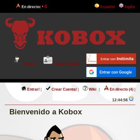
4
En directo:
Español
Inglés
Entrar!
Crear Cuenta!
Entrar!
|
Crear Cuenta!
|
Wiki
|
En directo (4)
|
12:44:57
Bienvenido a Kobox